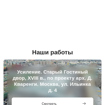
об
на
со
ра
ак
пл
Наши работы
Усиление. Старый Гостиный
двор, XVIII в., по проекту арх. Д.
Кваренги. Москва, ул. Ильинка
д. 4
Смотреть