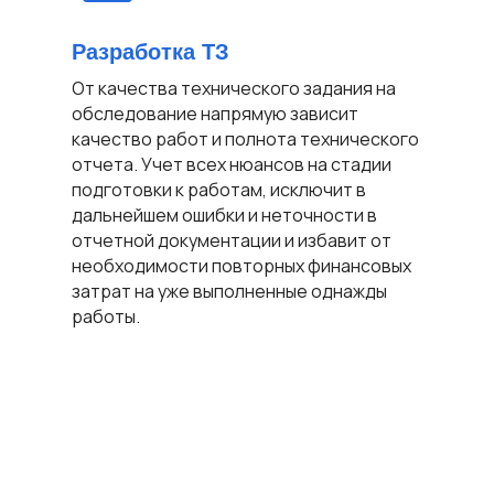
Разработка ТЗ
Вы
От качества технического задания на
Ко
ят
обследование напрямую зависит
ра
качество работ и полнота технического
фу
и
отчета. Учет всех нюансов на стадии
по
и
подготовки к работам, исключит в
ко
ния
дальнейшем ошибки и неточности в
зд
отчетной документации и избавит от
по
необходимости повторных финансовых
сп
затрат на уже выполненные однажды
до
работы.
те
Не
ул
мет
ст
от
ис