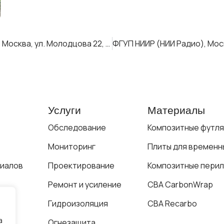
Определение осадок фундамента ЦТП по адресу: Москва, ул. Молодцова 22, ПАО «МОЭК»
Услуги
Материалы
Обследование
Композитные футл
Мониторинг
Плиты для временн
иалов
Проектирование
Композитные перил
Ремонт и усиление
СВА CarbonWrap
Гидроизоляция
СВА Recarbo
а
Огнезащита